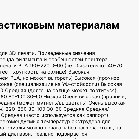
ластиковым материалам
ля 3D-печати. Приведённые значения
бренда филамента и особенностей принтера.
печати PLA 190–220 0–60 (не обязательно) 40–70
теет, хрупкость на солнце) Высокая
чем PLA, но может выгорать) Высокая (прочнее
сокая (специализация на УФ-стойкости) Высокая
40 Средняя (долго на солнце может портиться)
280 80–100 30–60 Низкая Очень высокая (прочный,
редняя (может мутнеть/выцветать) Очень высокая
н) 220–250 80–100 30–60 Средняя Средняя/
 Средняя (часто используется как саппорт)
он рекомендуемых температур экструдера для
материалы можно печатать без нагрева стола, но
ый диапазон. Реально подбирается