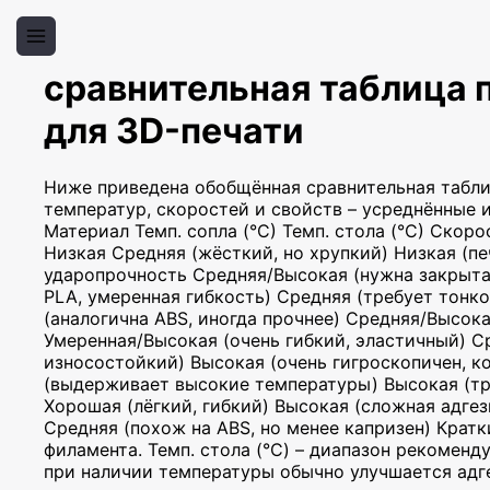
сравнительная таблица 
для 3D-печати
Ниже приведена обобщённая сравнительная табли
температур, скоростей и свойств – усреднённые 
Материал Темп. сопла (°C) Темп. стола (°C) Скор
Низкая Средняя (жёсткий, но хрупкий) Низкая (пе
ударопрочность Средняя/Высокая (нужна закрытая
PLA, умеренная гибкость) Средняя (требует тонк
(аналогична ABS, иногда прочнее) Средняя/Высока
Умеренная/Высокая (очень гибкий, эластичный) С
износостойкий) Высокая (очень гигроскопичен, к
(выдерживает высокие температуры) Высокая (тр
Хорошая (лёгкий, гибкий) Высокая (сложная адгез
Средняя (похож на ABS, но менее капризен) Кратк
филамента. Темп. стола (°C) – диапазон рекоменд
при наличии температуры обычно улучшается адге