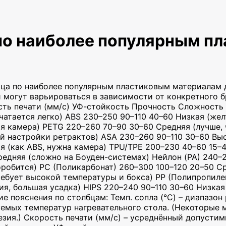
по наиболее популярным п
ца по наиболее популярным пластиковым материалам д
и могут варьироваться в зависимости от конкретного 
ость печати (мм/с) УФ-стойкость Прочность Сложность 
чатается легко) ABS 230–250 90–110 40–60 Низкая (жел
 камера) PETG 220–260 70–90 30–60 Средняя (лучше, 
ой настройки ретрактов) ASA 230–260 90–110 30–60 Вы
я (как ABS, нужна камера) TPU/TPE 200–230 40–60 15–
редняя (сложно на Боуден-системах) Нейлон (PA) 240–
оробится) PC (Поликарбонат) 260–300 100–120 20–50 С
ебует высокой температуры и бокса) PP (Полипропиле
ия, большая усадка) HIPS 220–240 90–110 30–60 Низкая
ие пояснения по столбцам: Темп. сопла (°C) – диапаз
уемых температур нагревательного стола. (Некоторые 
зия.) Скорость печати (мм/с) – усреднённый допустим